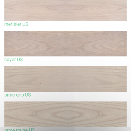
merisier US
noyer US
orme gris US
orme rouge US