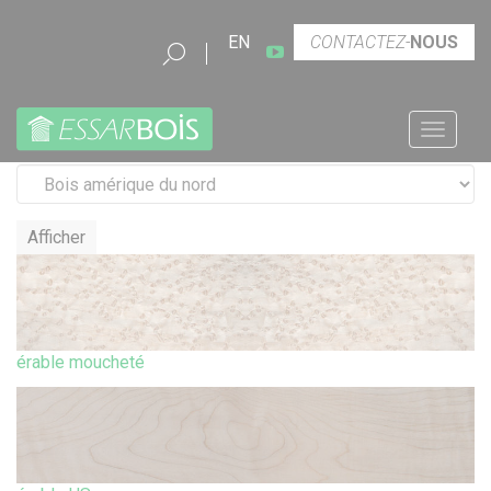
Chercher
SOMMAIRE
BOIS AMÉRIQUE DU NORD
EN
CONTACTEZ-
NOUS
Youtube
CATALOGUE
BOIS AMÉRIQUE DU NORD
Menu
Choix de la famille :
Afficher
érable moucheté