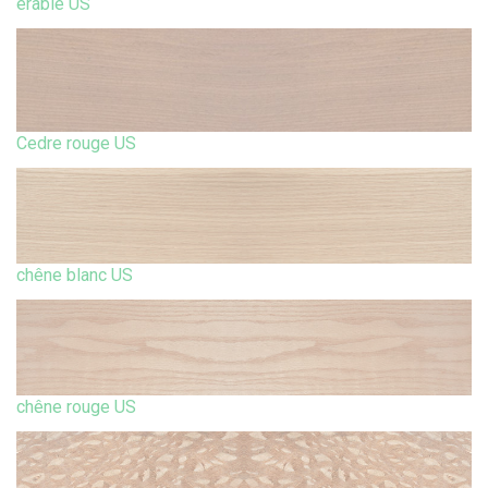
érable US
Cedre rouge US
chêne blanc US
chêne rouge US