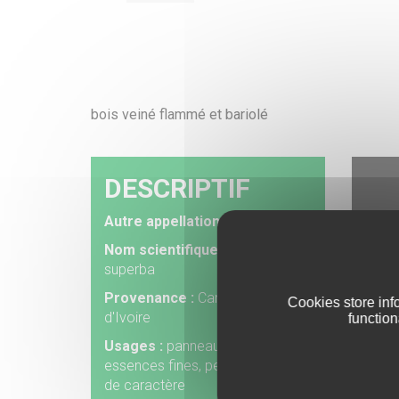
CATALOGUE
bois veiné flammé et bariolé
DESCRIPTIF
Autre appellation :
Limba
Nom scientifique :
Terminalia
superba
Provenance :
Cameroun, Cote
Cookies store info
d'Ivoire
function
Usages :
panneaux plaqués
essences fines, petits meubles
de caractère