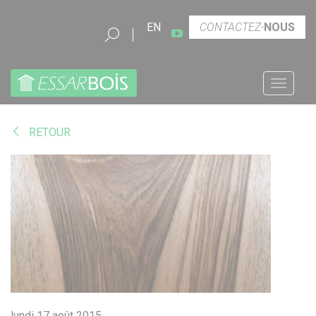
Chercher
EN
CONTACTEZ-
NOUS
Youtube
Menu
SOMMAIRE
BLOG
ESSENCES
RETOUR
lundi 17 août 2015